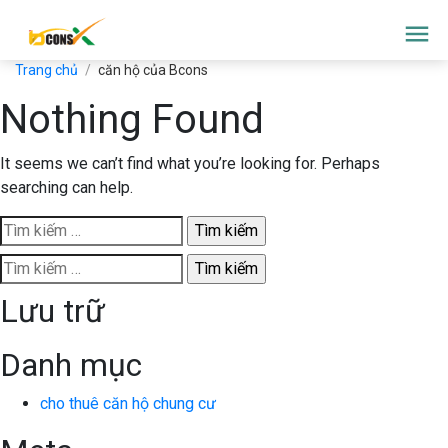
menu
Trang chủ
/
căn hộ của Bcons
Nothing Found
It seems we can’t find what you’re looking for. Perhaps
searching can help.
Tìm
kiếm
Tìm
cho:
kiếm
Lưu trữ
cho:
Danh mục
cho thuê căn hộ chung cư